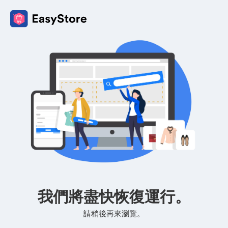
我們將盡快恢復運行。
請稍後再來瀏覽。