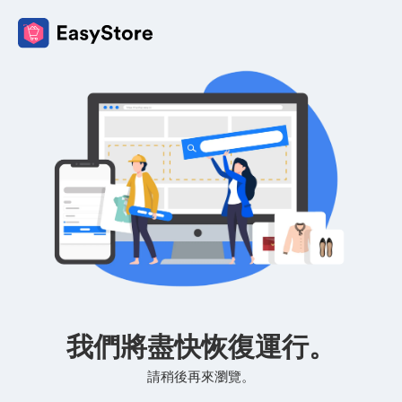
我們將盡快恢復運行。
請稍後再來瀏覽。