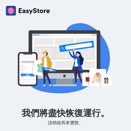
我們將盡快恢復運行。
請稍後再來瀏覽。