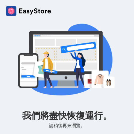
我們將盡快恢復運行。
請稍後再來瀏覽。