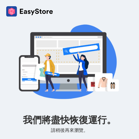
我們將盡快恢復運行。
請稍後再來瀏覽。