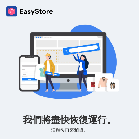
我們將盡快恢復運行。
請稍後再來瀏覽。