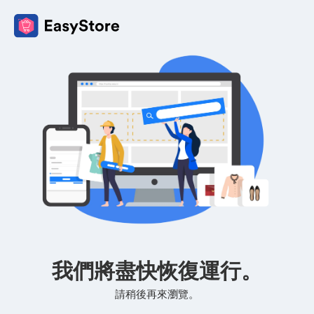
我們將盡快恢復運行。
請稍後再來瀏覽。