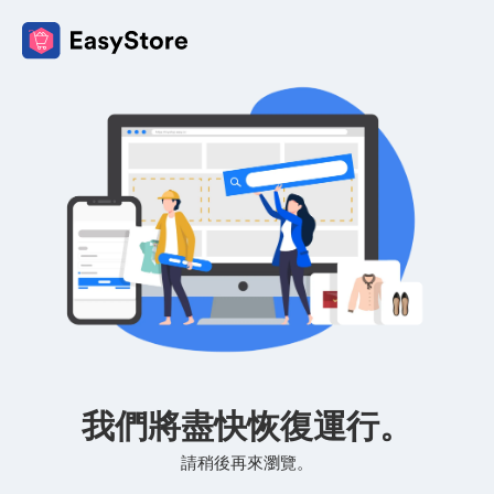
我們將盡快恢復運行。
請稍後再來瀏覽。