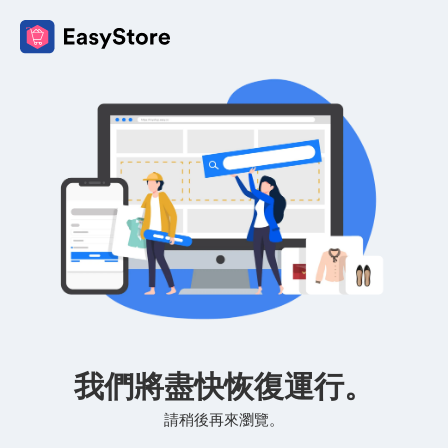
我們將盡快恢復運行。
請稍後再來瀏覽。