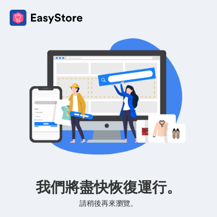
我們將盡快恢復運行。
請稍後再來瀏覽。