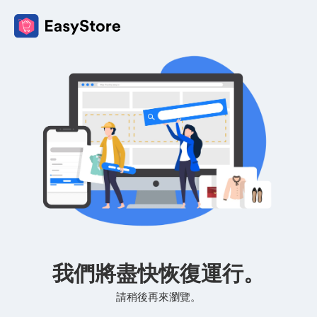
我們將盡快恢復運行。
請稍後再來瀏覽。