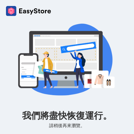
我們將盡快恢復運行。
請稍後再來瀏覽。