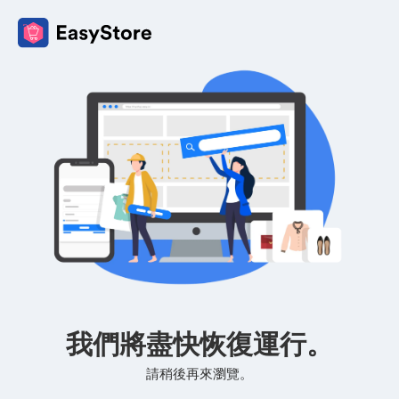
我們將盡快恢復運行。
請稍後再來瀏覽。