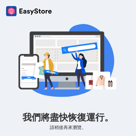
我們將盡快恢復運行。
請稍後再來瀏覽。