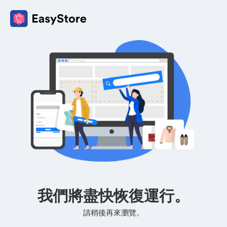
我們將盡快恢復運行。
請稍後再來瀏覽。