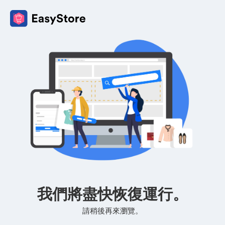
我們將盡快恢復運行。
請稍後再來瀏覽。