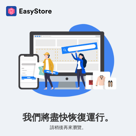
我們將盡快恢復運行。
請稍後再來瀏覽。