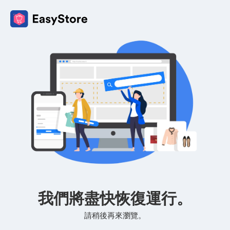
我們將盡快恢復運行。
請稍後再來瀏覽。