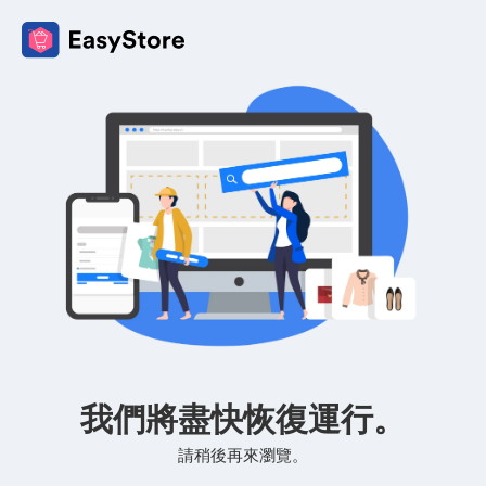
我們將盡快恢復運行。
請稍後再來瀏覽。