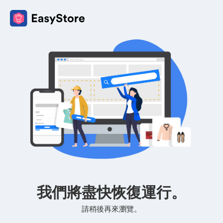
我們將盡快恢復運行。
請稍後再來瀏覽。