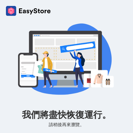
我們將盡快恢復運行。
請稍後再來瀏覽。