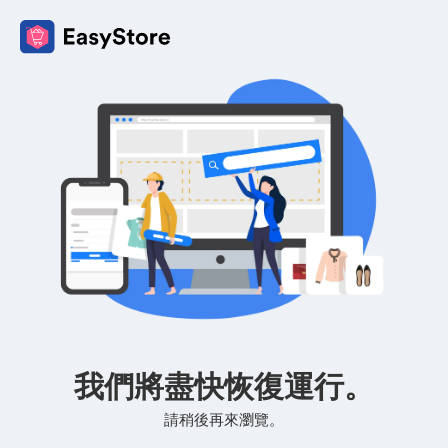
我們將盡快恢復運行。
請稍後再來瀏覽。