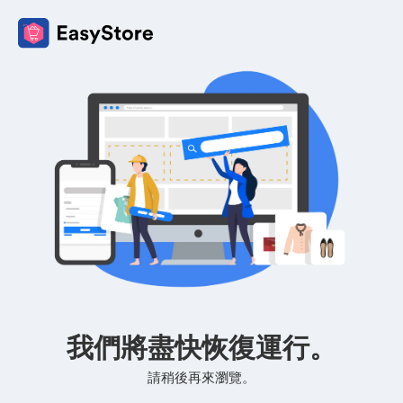
我們將盡快恢復運行。
請稍後再來瀏覽。