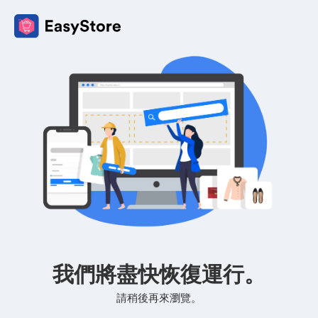
我們將盡快恢復運行。
請稍後再來瀏覽。