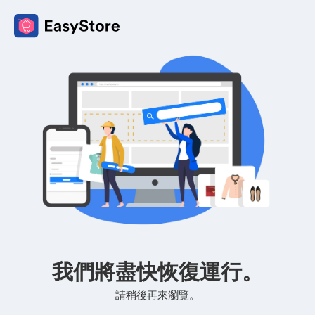
我們將盡快恢復運行。
請稍後再來瀏覽。