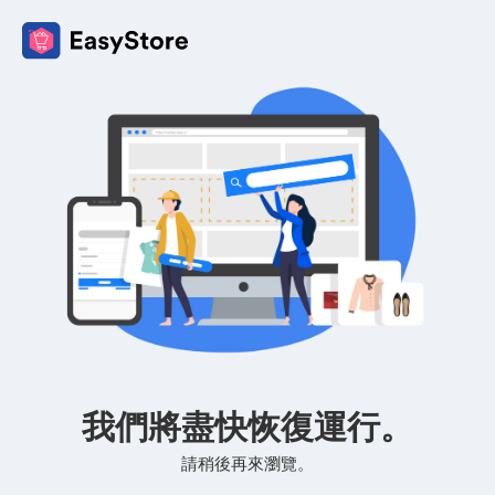
我們將盡快恢復運行。
請稍後再來瀏覽。