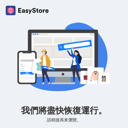
我們將盡快恢復運行。
請稍後再來瀏覽。