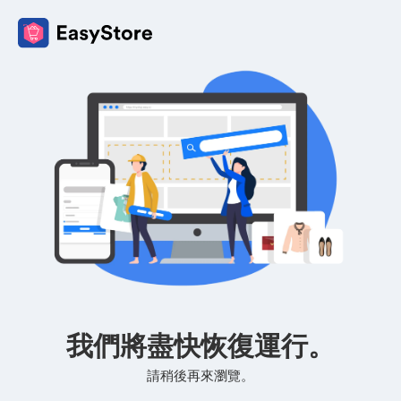
我們將盡快恢復運行。
請稍後再來瀏覽。