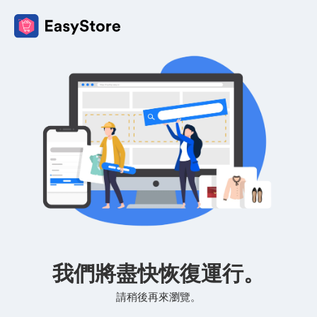
我們將盡快恢復運行。
請稍後再來瀏覽。