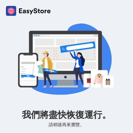
我們將盡快恢復運行。
請稍後再來瀏覽。