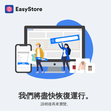
我們將盡快恢復運行。
請稍後再來瀏覽。