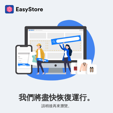
我們將盡快恢復運行。
請稍後再來瀏覽。