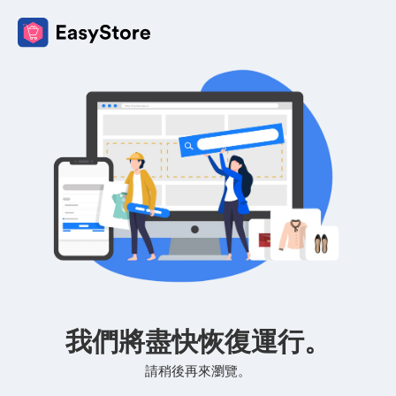
我們將盡快恢復運行。
請稍後再來瀏覽。