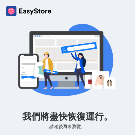
我們將盡快恢復運行。
請稍後再來瀏覽。