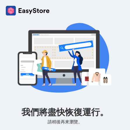
我們將盡快恢復運行。
請稍後再來瀏覽。