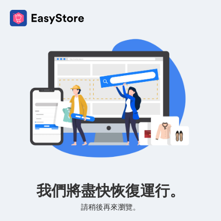
我們將盡快恢復運行。
請稍後再來瀏覽。