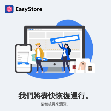
我們將盡快恢復運行。
請稍後再來瀏覽。