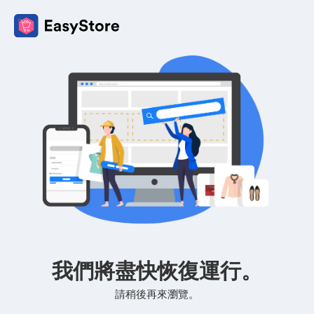
我們將盡快恢復運行。
請稍後再來瀏覽。