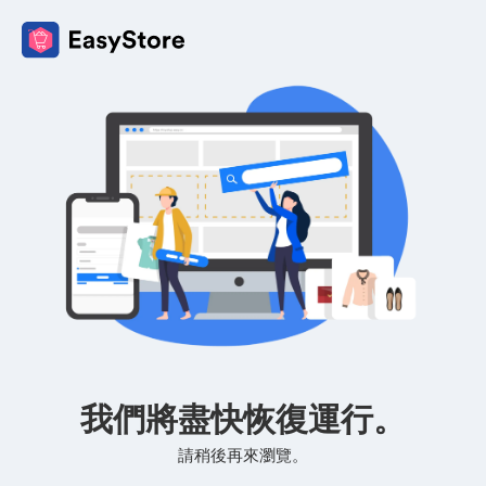
我們將盡快恢復運行。
請稍後再來瀏覽。