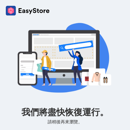
我們將盡快恢復運行。
請稍後再來瀏覽。