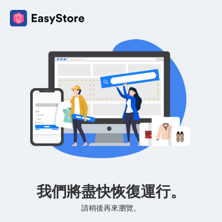
我們將盡快恢復運行。
請稍後再來瀏覽。