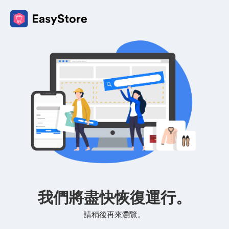
我們將盡快恢復運行。
請稍後再來瀏覽。