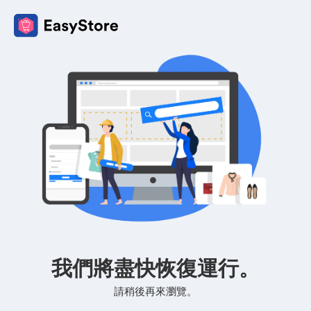
我們將盡快恢復運行。
請稍後再來瀏覽。