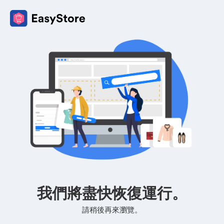
我們將盡快恢復運行。
請稍後再來瀏覽。