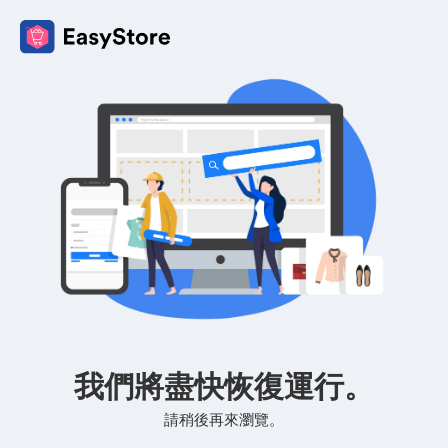
我們將盡快恢復運行。
請稍後再來瀏覽。