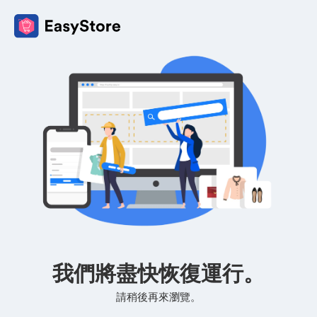
我們將盡快恢復運行。
請稍後再來瀏覽。