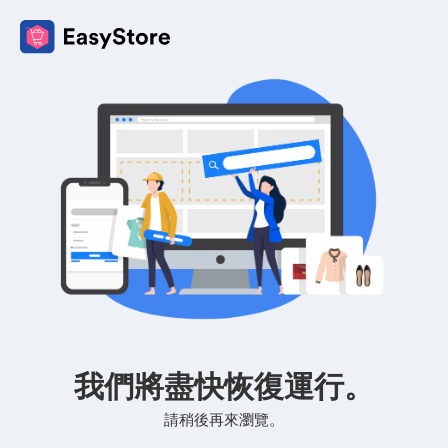
我們將盡快恢復運行。
請稍後再來瀏覽。