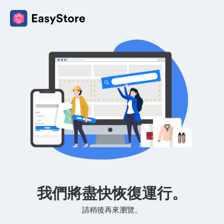
我們將盡快恢復運行。
請稍後再來瀏覽。