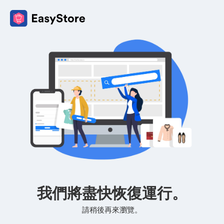
我們將盡快恢復運行。
請稍後再來瀏覽。