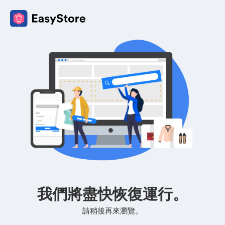
我們將盡快恢復運行。
請稍後再來瀏覽。